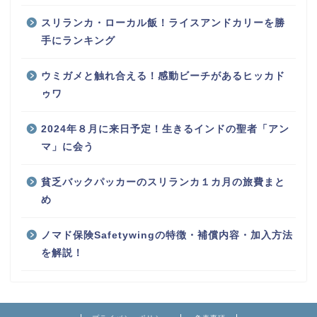
約
台湾旅行で１番安いＳＩＭはどれだ！おすすめは
KlookのeＳＩＭ
スリランカ・ローカル飯！ライスアンドカリーを勝
手にランキング
ウミガメと触れ合える！感動ビーチがあるヒッカド
ゥワ
2024年８月に来日予定！生きるインドの聖者「アン
マ」に会う
貧乏バックパッカーのスリランカ１カ月の旅費まと
め
ノマド保険Safetywingの特徴・補償内容・加入方法