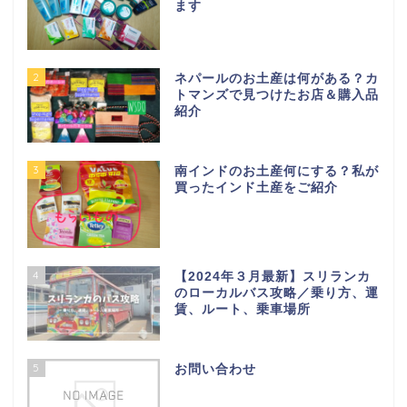
人気記事ランキング
1
インドの国民的コスメ！インドで
買ったヒマラヤ化粧品をご紹介し
ます
2
ネパールのお土産は何がある？カ
トマンズで見つけたお店＆購入品
紹介
3
南インドのお土産何にする？私が
買ったインド土産をご紹介
4
【2024年３月最新】スリランカ
のローカルバス攻略／乗り方、運
賃、ルート、乗車場所