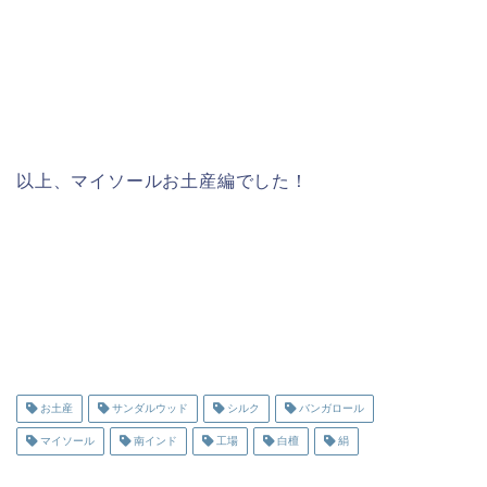
以上、マイソールお土産編でした！
お土産
サンダルウッド
シルク
バンガロール
マイソール
南インド
工場
白檀
絹