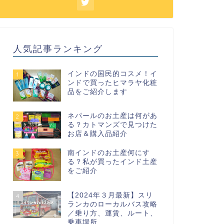
人気記事ランキング
インドの国民的コスメ！イ
1
ンドで買ったヒマラヤ化粧
品をご紹介します
ネパールのお土産は何があ
2
る？カトマンズで見つけた
お店＆購入品紹介
南インドのお土産何にす
3
る？私が買ったインド土産
をご紹介
【2024年３月最新】スリ
4
ランカのローカルバス攻略
／乗り方、運賃、ルート、
乗車場所