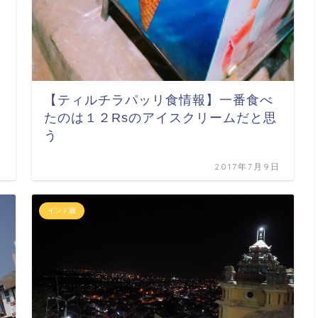
【ティルチラパッリ食情報】一番食べ
たのは１２Rsのアイスクリームだと思
う
日
2017年7月9日
インド旅