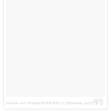
punjabi suit designs😘😘😘😘💃さん(@patiala_suit)がシェアした投稿