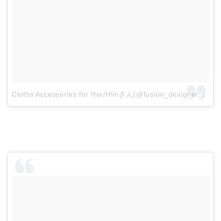
Cloths Accessories for Her/Himさん(@fusion_designer_hub)がシェアした投稿