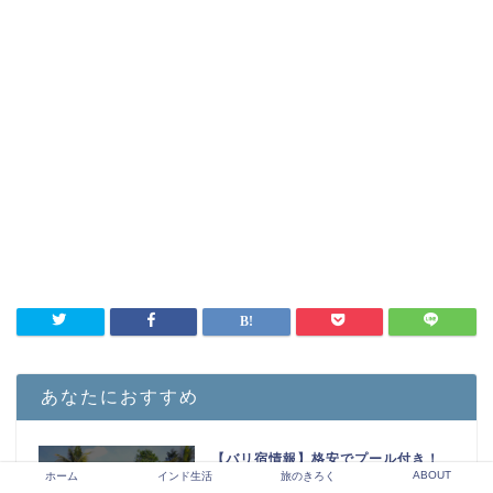
あなたにおすすめ
【バリ宿情報】格安でプール付き！
ABOUT
ホーム
インド生活
旅のきろく
実際に泊まった宿を紹介します