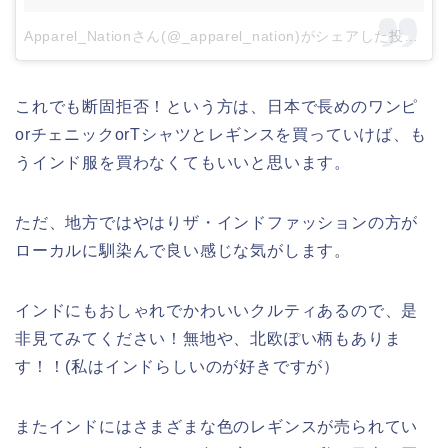
Apparel_Nationさん(@_apparel_nation)がシェアした投稿
–
2
これでも断固拒否！という方は、日本で長めのワンピ
orチェニックorTシャツとレギンスを買っていけば、も
うインド服を買わなくてもいいと思います。
ただ、地方ではやはりザ・インドファッションの方が
ローカルに馴染んで良い感じな気がします。
インドにもおしゃれでかわいいクルティあるので、是
非見てみてください！無地や、北欧ぽい柄もありま
す！！(私はインドらしいのが好きですが）
またインドにはさまざまな色のレギンスが売られてい